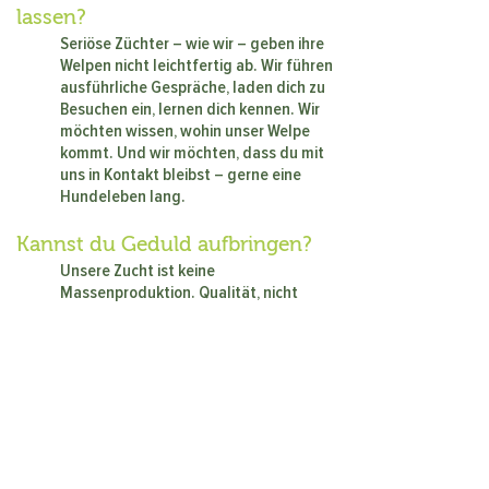
lassen?
Seriöse Züchter – wie wir – geben ihre
Welpen nicht leichtfertig ab. Wir führen
ausführliche Gespräche, laden dich zu
Besuchen ein, lernen dich kennen. Wir
möchten wissen, wohin unser Welpe
kommt. Und wir möchten, dass du mit
uns in Kontakt bleibst – gerne eine
Hundeleben lang.
Kannst du Geduld aufbringen?
Unsere Zucht ist keine
Massenproduktion. Qualität, nicht
Quantität, zählt. Es kann einige Zeit
dauern, bis ein Wurf fällt – und bis ein
passender Welpe für dich dabei ist.
Gute Dinge brauchen Zeit. Bist du
bereit, zu warten?
Fazit – Bist du wirklich bereit für
einen Irish Terrier?