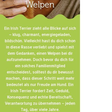
Welpen
Ein Irish Terrier zieht alle Blicke auf sich
– klug, charmant, energiegeladen,
bildschön. Vielleicht hast du dich schon
in diese Rasse verliebt und spielst mit
dem Gedanken, einen Welpen bei dir
aufzunehmen. Doch bevor du dich für
ein solches Familienmitglied
entscheidest, solltest du dir bewusst
machen, dass dieser Schritt weit mehr
bedeutet als nur Freude am Hund. Ein
Irish Terrier fordert Zeit, Geduld,
Konsequenz und echte Bereitschaft,
Verantwortung zu übernehmen – jeden
Tag, über viele Jahre.